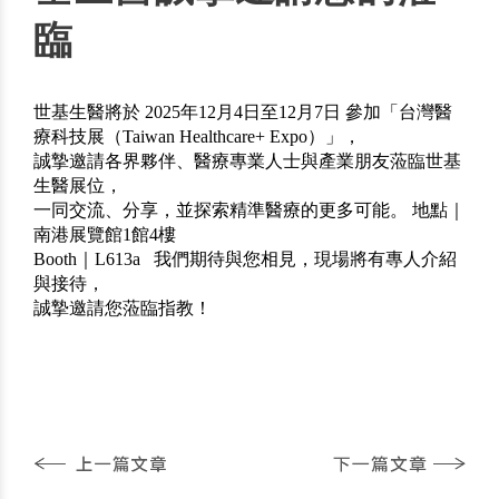
臨
世基生醫將於
2025年12月4日至12月7日
參加「
台灣醫
療科技展（Taiwan Healthcare+ Expo）
」，
誠摯邀請各界夥伴、醫療專業人士與產業朋友蒞臨世基
生醫展位，
一同交流、分享，並探索精準醫療的更多可能。
地點｜
南港展覽館1館4樓
Booth｜L613a
我們期待與您相見，現場將有專人介紹
與接待，
誠摯邀請您蒞臨指教！