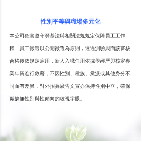
性別平等與職場多元化
本公司確實遵守勞基法與相關法規規定保障員工工作
權，員工徵選以公開徵選為原則，透過測驗與面談審核
合格後依規定雇用，新人入職任用依據學經歷與核定專
業年資進行敘薪，不因性別、種族、黨派或其他身分不
同而有差異，對外招募廣告文宣亦保持性別中立，確保
職缺無性別與性傾向的歧視字眼。