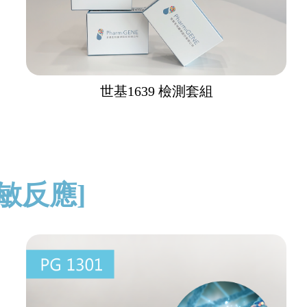
世基1639 檢測套組
過敏反應]