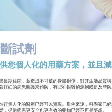
子診斷試劑
供您個人化的用藥方案，並且減
患長期住院，並造成不可逆的身體損傷，對其生活品質與
著仔細的病患照護來預防，有些卻很難偵測到或是及時防
進行個人化的醫療已經可以實現。舉例來說，科學家已經
斷，提供病患更安全也更有效的藥物已經不再是夢想。