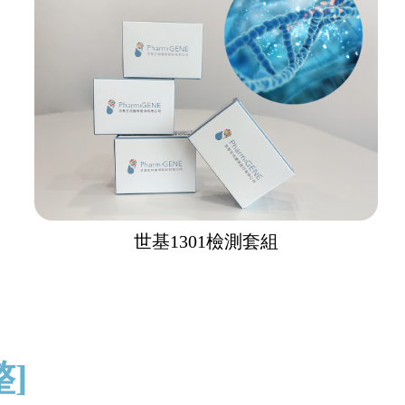
世基1301檢測套組
整]