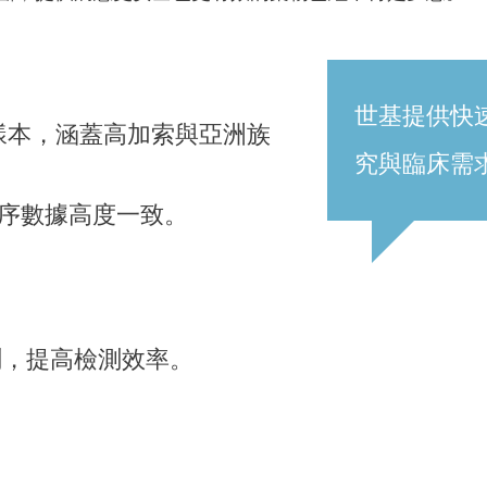
世基提供快
真實樣本，涵蓋高加索與亞洲族
究與臨床需
 測序數據高度一致。
。
測，提高檢測效率。