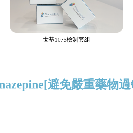
世基1075檢測套組
amazepine[避免嚴重藥物