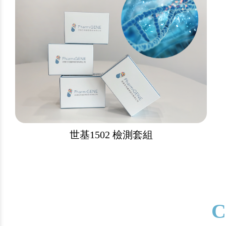
世基1502 檢測套組
C