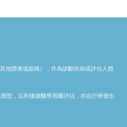
如血液、尿液、其他體液或組織），作為診斷疾病或評估人體
基因型，以利後續醫學用藥評估，亦自行研發出